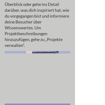
Überblick oder gehe ins Detail
darüber, was dich inspiriert hat, wie
du vorgegangen bist und informiere
deine Besucher über
Wissenswertes. Um
Projektbeschreibungen
hinzuzufügen, gehe zu „Projekte
verwalten“.