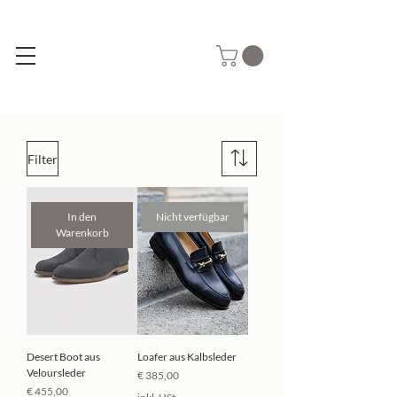
Filter
In den
Nicht verfügbar
Warenkorb
Desert Boot aus
Loafer aus Kalbsleder
Veloursleder
Preis
€ 385,00
Preis
€ 455,00