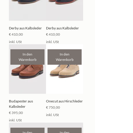
Derby aus Kalbsleder
Derby aus Kalbsleder
Preis
Preis
€ 410,00
€ 410,00
inkl. USt
inkl. USt
In den
In den
Warenkorb
Warenkorb
Budapester aus
Onecut aus Hirschleder
Kalbsleder
Preis
€ 750,00
Preis
€ 395,00
inkl. USt
inkl. USt
In den
In den