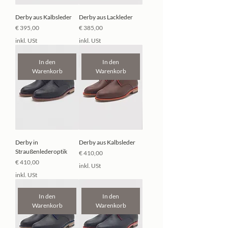
Derby aus Kalbsleder
Derby aus Lackleder
Preis
Preis
€ 395,00
€ 385,00
inkl. USt
inkl. USt
In den
In den
Warenkorb
Warenkorb
Derby in
Derby aus Kalbsleder
Straußenlederoptik
Preis
€ 410,00
Preis
€ 410,00
inkl. USt
inkl. USt
In den
In den
Warenkorb
Warenkorb