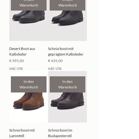
Warenkorb
Warenkorb
Desert Boot aus
Schnürboot mit
Kalbsleder
geprägtem Kalbsleder
Preis
Preis
€ 395,00
€ 435,00
inkl. USt
inkl. USt
In den
In den
Warenkorb
Warenkorb
Schnürboot mit
Schnürboot im
Lammfell
Budapesterstil