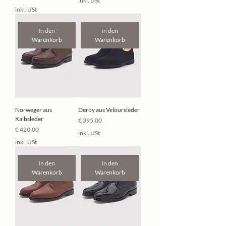
inkl. USt
inkl. USt
In den
In den
Warenkorb
Warenkorb
Norweger aus
Derby aus Veloursleder
Kalbsleder
Preis
€ 395,00
Preis
€ 420,00
inkl. USt
inkl. USt
In den
In den
Warenkorb
Warenkorb