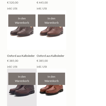
Preis
Preis
€ 520,00
€ 445,00
inkl. USt
inkl. USt
In den
In den
Warenkorb
Warenkorb
Oxford aus Kalbsleder
Oxford aus Kalbsleder
Preis
Preis
€ 385,00
€ 385,00
inkl. USt
inkl. USt
In den
In den
Warenkorb
Warenkorb