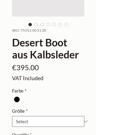
SKU: 75 011 00 51 20
Desert Boot
aus Kalbsleder
Price
€395.00
VAT Included
Farbe
*
Größe
*
Quantity
*