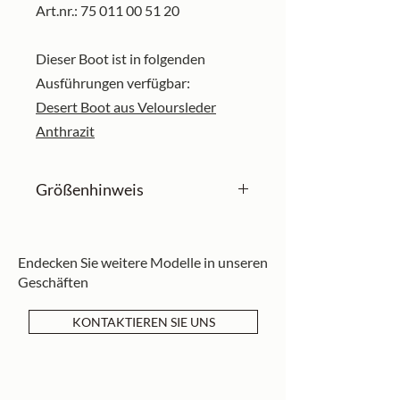
Art.nr.: 75 011 00 51 20
Dieser Boot ist in folgenden
Ausführungen verfügbar:
Desert Boot aus Veloursleder
Anthrazit
Größenhinweis
Unsere Schuhe sind in englischen
Größen angegeben und fallen in
Endecken Sie weitere Modelle in unseren
der Regel etwas größer aus. Falls
Geschäften
Sie noch keine Schuhe von uns
besitzen, empfehlen wir eine halbe
KONTAKTIEREN SIE UNS
Nummer kleiner zu bestellen.
Sollten Sie sich bezüglich der
passenden Größe unsicher sein,
kontaktieren Sie uns bitte in einem