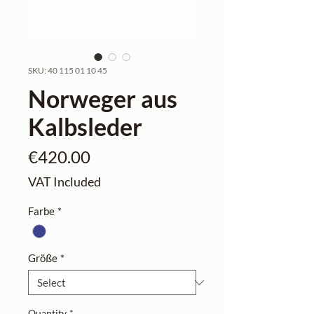
SKU: 40 115 01 10 45
Norweger aus
Kalbsleder
Price
€420.00
VAT Included
Farbe
*
Größe
*
Quantity
*