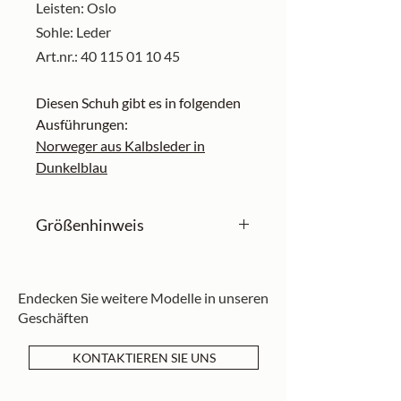
Leisten: Oslo
Sohle: Leder
Art.nr.: 40 115 01 10 45
Diesen Schuh gibt es in folgenden
Ausführungen:
Norweger aus Kalbsleder in
Dunkelblau
Größenhinweis
Unsere Schuhe sind in englischen
Größen angegeben und fallen in
Endecken Sie weitere Modelle in unseren
der Regel etwas größer aus. Falls
Geschäften
Sie noch keine Schuhe von uns
besitzen, empfehlen wir eine halbe
KONTAKTIEREN SIE UNS
Nummer kleiner zu bestellen.
Sollten Sie sich bezüglich der