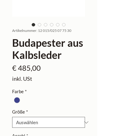
Artikelnummer: 12 015/025 07 75 30
Budapester aus
Kalbsleder
Preis
€ 485,00
inkl. USt
Farbe
*
Größe
*
Anzahl
*