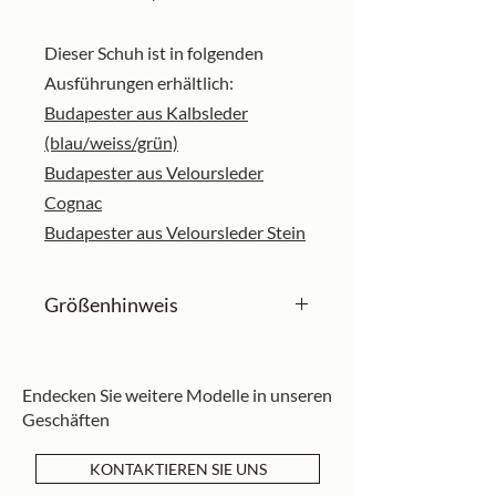
Dieser Schuh ist in folgenden
Ausführungen erhältlich:
Budapester aus Kalbsleder
(blau/weiss/grün)
Budapester aus Veloursleder
Cognac
Budapester aus Veloursleder Stein
Größenhinweis
Unsere Schuhe sind in englischen
Größen angegeben und fallen in
Endecken Sie weitere Modelle in unseren
der Regel etwas größer aus. Falls
Geschäften
Sie noch keine Schuhe von uns
besitzen, empfehlen wir eine halbe
KONTAKTIEREN SIE UNS
Nummer kleiner zu bestellen.