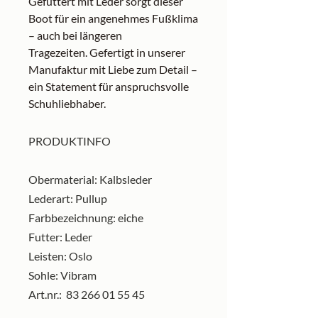
Gefüttert mit Leder sorgt dieser
Boot für ein angenehmes Fußklima
– auch bei längeren
Tragezeiten. Gefertigt in unserer
Manufaktur mit Liebe zum Detail –
ein Statement für anspruchsvolle
Schuhliebhaber.
PRODUKTINFO
Obermaterial: Kalbsleder
Lederart: Pullup
Farbbezeichnung: eiche
Futter: Leder
Leisten: Oslo
Sohle: Vibram
Art.nr.: 83 266 01 55 45