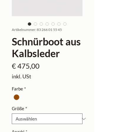
Artikelnummer: 83 266 01 55 45
Schnürboot aus
Kalbsleder
Preis
€ 475,00
inkl. USt
Farbe
*
Größe
*
Anzahl
*